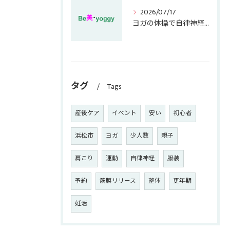
2026/07/17
ヨガの体操で自律神経を整え自宅でできる簡単ストレッチ術
タグ
Tags
産後ケア
イベント
安い
初心者
浜松市
ヨガ
少人数
親子
肩こり
運動
自律神経
服装
予約
筋膜リリース
整体
更年期
妊活