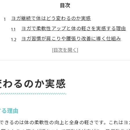
目次
ヨガ継続で体はどう変わるのか実感
ヨガで柔軟性アップと体の軽さを実感する理由
ヨガ習慣が肩こりや腰張り改善に導く仕組み
ヨガ継続で姿勢と血流がどう変化するか
ヨガで自律神経が整う生活のメリット
ヨガが冷えやむくみ対策に役立つ根拠
3ヶ月毎日ヨガを続けた体調の変化
変わるのか実感
ヨガ3ヶ月で見た目に変化が現れるポイント
ヨガ習慣で感じる疲れにくさと睡眠の質向上
ヨガが体幹強化とバランス感覚に与える影響
する理由
ヨガで肌や血色の変化を実感する理由
感できるのは体の柔軟性の向上と全身の軽さです。これは