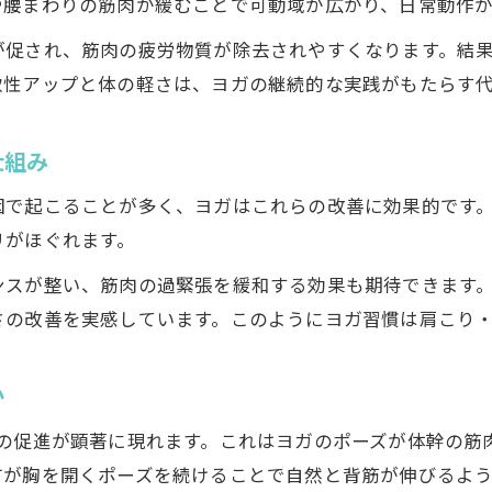
ヨガを3ヶ月続けて感じる集中力と心身の安定
や腰まわりの筋肉が緩むことで可動域が広がり、日常動作
低血圧に悩む方も安心なヨガの魅力
が促され、筋肉の疲労物質が除去されやすくなります。結
低血圧でも安心して始められるヨガの魅力
軟性アップと体の軽さは、ヨガの継続的な実践がもたらす
ヨガが立ちくらみやだるさに及ぼす安全な効果
ヨガで低血圧の不調をやさしく緩和する方法
仕組み
無理なく続けられるヨガの安全ポイント
因で起こることが多く、ヨガはこれらの改善に効果的です
ヨガで自律神経を整え体調を安定させるコツ
リがほぐれます。
ウォーキングと比べたヨガの効果の違い
ンスが整い、筋肉の過緊張を緩和する効果も期待できます
ヨガとウォーキングの運動効果を徹底比較
さの改善を実感しています。このようにヨガ習慣は肩こり
ヨガが心身に与える独自のメリットとは
ウォーキングとヨガの消費カロリーの違い
か
ヨガは筋力と柔軟性にどうアプローチするか
流の促進が顕著に現れます。これはヨガのポーズが体幹の筋
ヨガとウォーキングのリラックス効果の差
方が胸を開くポーズを続けることで自然と背筋が伸びるよう