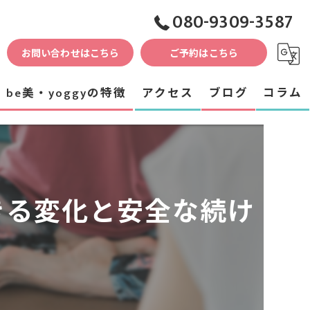
080-9309-3587
お問い合わせはこちら
ご予約はこちら
be美・yoggyの特徴
アクセス
ブログ
コラム
ダイエット
産後
きる変化と安全な続け
骨盤
体験
リラックス