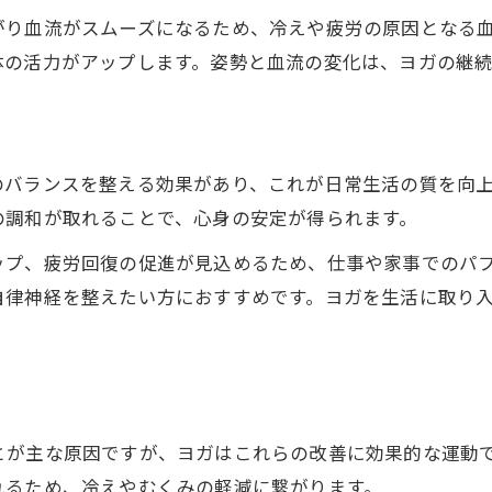
無理なく習慣化できるヨガの続け方
がり血流がスムーズになるため、冷えや疲労の原因となる
ヨガを無理なく毎日続けるための工夫
体の活力がアップします。姿勢と血流の変化は、ヨガの継
短時間でも効果を感じるヨガのポイント
ヨガを習慣化するコツとモチベ維持の秘訣
自宅でできるヨガの簡単なルーティン例
のバランスを整える効果があり、これが日常生活の質を向
ヨガの継続がストレス軽減につながる理由
の調和が取れることで、心身の安定が得られます。
毎日30分ヨガで感じる心身の変化
ップ、疲労回復の促進が見込めるため、仕事や家事でのパ
毎日30分ヨガの積み重ねで得られる体の変化
自律神経を整えたい方におすすめです。ヨガを生活に取り
ヨガが日々の気分と集中力に与える好影響
ヨガを続けて柔軟性アップと姿勢改善を実感
ヨガ習慣でむくみや冷えを緩和する具体策
ヨガのリラックス効果が睡眠に及ぼす影響
とが主な原因ですが、ヨガはこれらの改善に効果的な運動
れるため、冷えやむくみの軽減に繋がります。